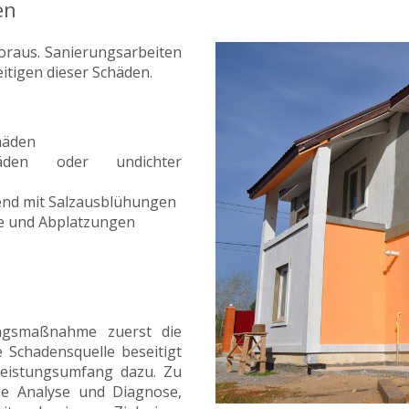
en
oraus. Sanierungsarbeiten
itigen dieser Schäden.
chäden
häden oder undichter
hend mit Salzausblühungen
se und Abplatzungen
ungsmaßnahme zuerst die
e Schadensquelle beseitigt
eistungsumfang dazu. Zu
ie Analyse und Diagnose,