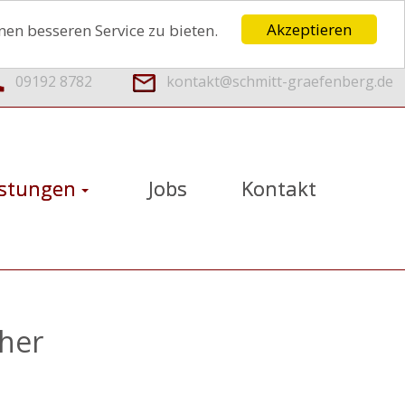
Akzeptieren
en besseren Service zu bieten.
09192 8782
kontakt@schmitt-graefenberg.de
istungen
Jobs
Kontakt
 her